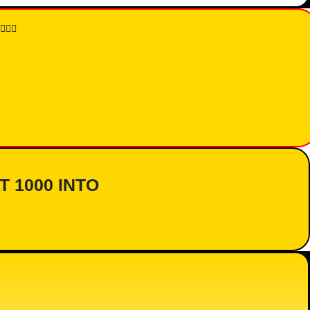
👇🏾
AT 1000 INTO