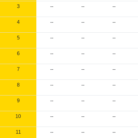
3
--
--
--
4
--
--
--
5
--
--
--
6
--
--
--
7
--
--
--
8
--
--
--
9
--
--
--
10
--
--
--
11
--
--
--