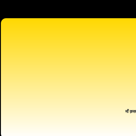
माँ क़स