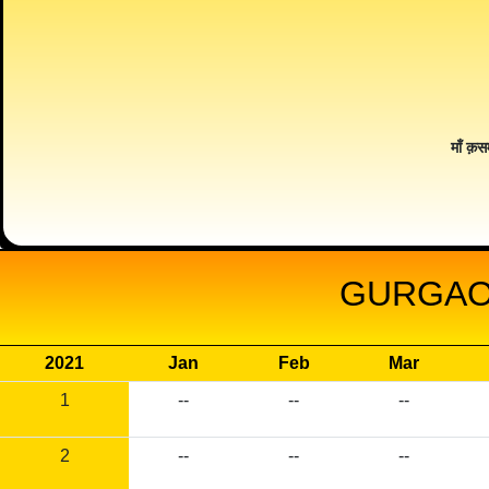
माँ क़स
GURGAON
2021
Jan
Feb
Mar
1
--
--
--
2
--
--
--