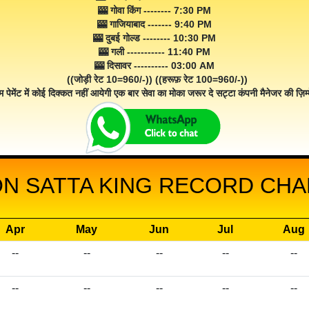
🎰 गोवा किंग -------- 7:30 PM
🎰 गाजियाबाद ------- 9:40 PM
🎰 दुबई गोल्ड -------- 10:30 PM
🎰 गली ----------- 11:40 PM
🎰 दिसावर ---------- 03:00 AM
((जोड़ी रेट 10=960/-)) ((हरूफ़ रेट 100=960/-))
म पेमेंट में कोई दिक्कत नहीं आयेगी एक बार सेवा का मोका जरूर दे सट्टा कंपनी मैनेजर की ज़िम्म
 SATTA KING RECORD CHAR
Apr
May
Jun
Jul
Aug
--
--
--
--
--
--
--
--
--
--