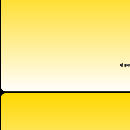
माँ क़स