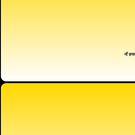
माँ क़स