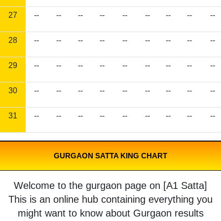
27
--
--
--
--
--
--
--
--
--
28
--
--
--
--
--
--
--
--
--
29
--
--
--
--
--
--
--
--
--
30
--
--
--
--
--
--
--
--
--
31
--
--
--
--
--
--
--
--
--
GURGAON SATTA KING CHART
Welcome to the gurgaon page on [A1 Satta]
This is an online hub containing everything you
might want to know about Gurgaon results