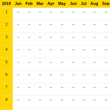
2019
Jan
Feb
Mar
Apr
May
Jun
Jul
Aug
Sep
1
--
--
--
--
--
--
--
--
--
2
--
--
--
--
--
--
--
--
--
3
--
--
--
--
--
--
--
--
--
4
--
--
--
--
--
--
--
--
--
5
--
--
--
--
--
--
--
--
--
6
--
--
--
--
--
--
--
--
--
7
--
--
--
--
--
--
--
--
--
8
--
--
--
--
--
--
--
--
--