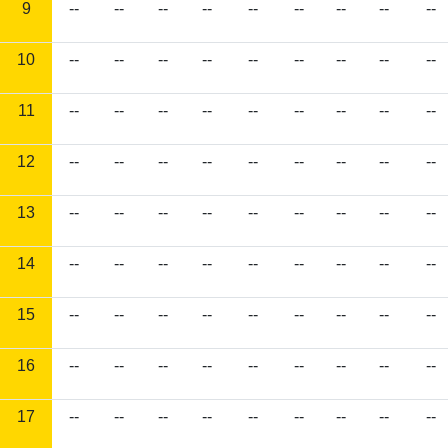
9
--
--
--
--
--
--
--
--
--
10
--
--
--
--
--
--
--
--
--
11
--
--
--
--
--
--
--
--
--
12
--
--
--
--
--
--
--
--
--
13
--
--
--
--
--
--
--
--
--
14
--
--
--
--
--
--
--
--
--
15
--
--
--
--
--
--
--
--
--
16
--
--
--
--
--
--
--
--
--
17
--
--
--
--
--
--
--
--
--