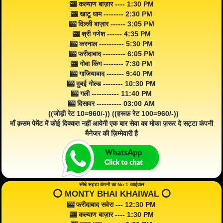
🎰 कल्याण बाज़ार ---- 1:30 PM
🎰 खाटू धाम -------- 2:30 PM
🎰 दिल्ली बाज़ार ------ 3:05 PM
🎰 श्री गणेश ------ 4:35 PM
🎰 करनाल ---------- 5:30 PM
🎰 फरीदाबाद --------- 6:05 PM
🎰 गोवा किंग -------- 7:30 PM
🎰 गाजियाबाद ------- 9:40 PM
🎰 दुबई गोल्ड -------- 10:30 PM
🎰 गली ----------- 11:40 PM
🎰 दिसावर ---------- 03:00 AM
((जोड़ी रेट 10=960/-)) ((हरूफ़ रेट 100=960/-))
माँ क़सम पेमेंट में कोई दिक्कत नहीं आयेगी एक बार सेवा का मोका ज़रूर दे सट्टा कंपनी
मैनेजर की ज़िम्मेवारी है
सीधे सट्टा कंपनी का No 1 खाईवाल
⭕️ MONTY BHAI KHAIWAL ⭕️
🎰 फरीदाबाद सवेरा --- 12:30 PM
🎰 कल्याण बाज़ार ---- 1:30 PM