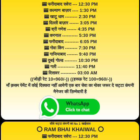
🎰 फरीदाबाद सवेरा --- 12:30 PM
🎰 कल्याण बाज़ार ---- 1:30 PM
🎰 खाटू धाम -------- 2:30 PM
🎰 दिल्ली बाज़ार ------ 3:05 PM
🎰 श्री गणेश ------ 4:35 PM
🎰 करनाल ---------- 5:30 PM
🎰 फरीदाबाद --------- 6:05 PM
🎰 गोवा किंग -------- 7:30 PM
🎰 गाजियाबाद ------- 9:40 PM
🎰 दुबई गोल्ड -------- 10:30 PM
🎰 गली ----------- 11:40 PM
🎰 दिसावर ---------- 03:00 AM
((जोड़ी रेट 10=960/-)) ((हरूफ़ रेट 100=960/-))
माँ क़सम पेमेंट में कोई दिक्कत नहीं आयेगी एक बार सेवा का मोका जरूर दे सट्टा कंपनी
मैनेजर की ज़िम्मेवारी है
सीधे सट्टा कंपनी का No 1 खाईवाल
⭕️ RAM BHAI KHAIWAL ⭕️
🎰 फरीदाबाद सवेरा --- 12:30 PM