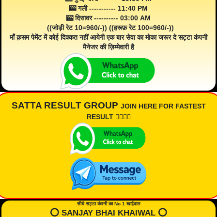
🎰 गली ----------- 11:40 PM
🎰 दिसावर ---------- 03:00 AM
((जोड़ी रेट 10=960/-)) ((हरूफ़ रेट 100=960/-))
माँ क़सम पेमेंट में कोई दिक्कत नहीं आयेगी एक बार सेवा का मोका जरूर दे सट्टा कंपनी
मैनेजर की ज़िम्मेवारी है
SATTA RESULT GROUP
JOIN HERE FOR FASTEST
RESULT 👇🏾👇🏾
सीधे सट्टा कंपनी का No 1 खाईवाल
⭕️ SANJAY BHAI KHAIWAL ⭕️