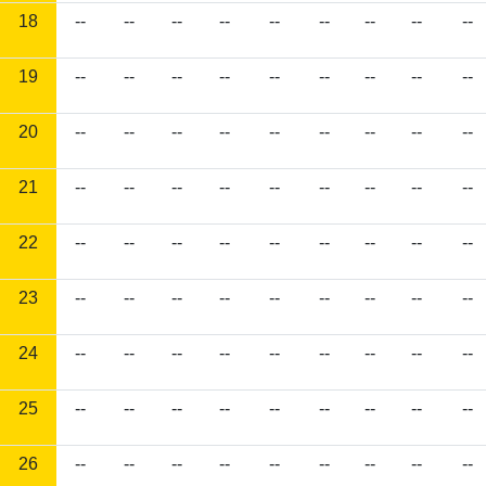
18
--
--
--
--
--
--
--
--
--
19
--
--
--
--
--
--
--
--
--
20
--
--
--
--
--
--
--
--
--
21
--
--
--
--
--
--
--
--
--
22
--
--
--
--
--
--
--
--
--
23
--
--
--
--
--
--
--
--
--
24
--
--
--
--
--
--
--
--
--
25
--
--
--
--
--
--
--
--
--
26
--
--
--
--
--
--
--
--
--